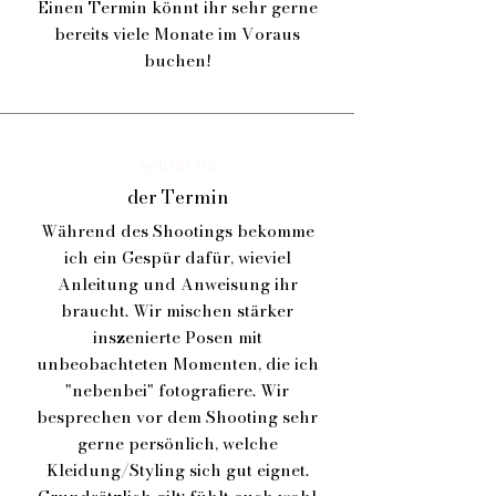
Einen Termin könnt ihr sehr gerne
bereits viele Monate im Voraus
buchen!
Schritt 02
der Termin
Während des Shootings bekomme
ich ein Gespür dafür, wieviel
Anleitung und Anweisung ihr
braucht. Wir mischen stärker
inszenierte Posen mit
unbeobachteten Momenten, die ich
"nebenbei" fotografiere. Wir
besprechen vor dem Shooting sehr
gerne persönlich, welche
Kleidung/Styling sich gut eignet.