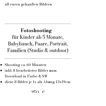
all euren gekauften Bildern
Fotoshooting
-
für Kinder ab 5 Monate,
Babybauch, Paare, Portrait,
Familien (Studio & outdoor)
Shooting ca. 60 Minuten
inkl. 8 bearbeiteter Bilder zum
Download in Farbe & SW
diese 8 Bilder je 1x als Abzug 13x19cm
350,-€
Einzelpreis jedes weitere Bild als Datei