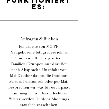
funktioniert
es:
Schritt 01
Anfragen & Buchen
Ich arbeite von MO-FR.
Neugeborene fotografiere ich im
Studio um 10 Uhr, größere
Familien/Gruppen nur draußen
nach Absprache. Ungefähr von
Mai-Oktober dauert die Outdoor-
Saison. Telefonisch oder per Mail
besprechen wir, was für euch passt
und möglich ist. Bei schlechtem
Wetter werden Outdoor-Shootings
natürlich verschoben!