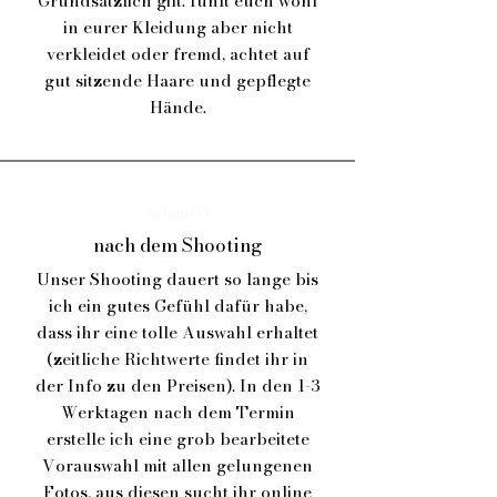
Grundsätzlich gilt: fühlt euch wohl
in eurer Kleidung aber nicht
verkleidet oder fremd, achtet auf
gut sitzende Haare und gepflegte
Hände.
Schritt 03
nach dem Shooting
Unser Shooting dauert so lange bis
ich ein gutes Gefühl dafür habe,
dass ihr eine tolle Auswahl erhaltet
(zeitliche Richtwerte findet ihr in
der Info zu den Preisen). In den 1-3
Werktagen nach dem Termin
erstelle ich eine grob bearbeitete
Vorauswahl mit allen gelungenen
Fotos, aus diesen sucht ihr online